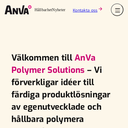
Hoppa
till
Hållbarhet
Nyheter
Kontakta oss
innehåll
Välkommen till
AnVa
Polymer Solutions
– Vi
förverkligar idéer till
färdiga produktlösningar
av egenutvecklade och
hållbara polymera